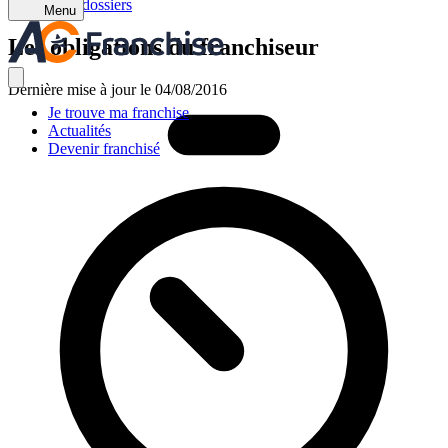
Retour aux dossiers
Menu
Les obligations du franchiseur
Dernière mise à jour le 04/08/2016
Je trouve ma franchise
Actualités
Devenir franchisé