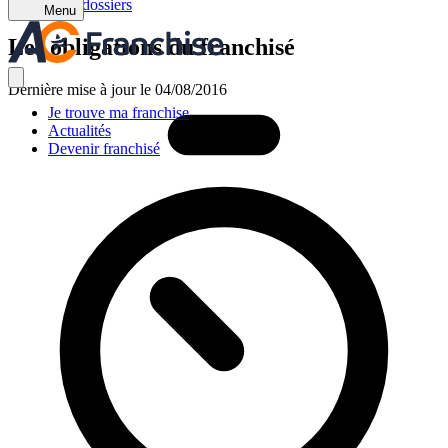
Retour aux dossiers
Menu
Les obligations du franchisé
Dernière mise à jour le 04/08/2016
Je trouve ma franchise
Actualités
Devenir franchisé