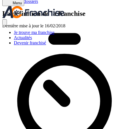
Retour aux dossiers
Menu
La définition de la franchise
Dernière mise à jour le 16/02/2018
Je trouve ma franchise
Actualités
Devenir franchisé