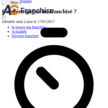
Retour aux dossiers
Menu
Combien gagne un franchisé ?
Dernière mise à jour le 17/01/2017
Je trouve ma franchise
Actualités
Devenir franchisé