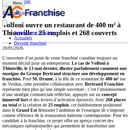
Retour à la liste
Menu
Restauration - Cafés - Hôtellerie
Volfoni ouvre un restaurant de 400 m² à
Thionville : 25 emplois et 268 couverts
Je trouve ma franchise
Actualités
Devenir franchisé
20/05/2026
L’ouverture d’un point de vente franchisé constitue toujours un
moment décisif pour un entrepreneur.
Le cas de Volfoni à
Thionville, le 13 mai dernier, illustre parfaitement comment une
enseigne du Groupe Bertrand structure son développement en
franchise.
Pour
M. Drame
, à la tête de ce restaurant de
400 m²
rue
de Verdun, cette première collaboration avec
Bertrand Franchise
représente bien plus qu’une simple ouverture : c’est l’aboutissement
d’une stratégie commerciale réfléchie, appuyée sur un
concept
immersif fort
et des leviers d’activation éprouvés. Avec
268 places
au total
et la création de
25 emplois
, cet établissement positionné
dans le
Grand Est
démontre l’ambition de l’enseigne de s’imposer
comme référence de la restauration italienne contemporaine. Pour les
candidats à la franchise, ce projet offre un aperçu concret des
mécaniques opérationnelles qui permettent de transformer une