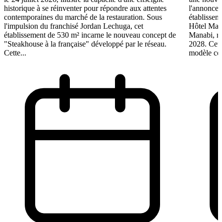
historique à se réinventer pour répondre aux attentes
l'annonce 
contemporaines du marché de la restauration. Sous
établissem
l'impulsion du franchisé Jordan Lechuga, cet
Hôtel Mana
établissement de 530 m² incarne le nouveau concept de
Manabi, rej
"Steakhouse à la française" développé par le réseau.
2028. Cett
Cette...
modèle coo