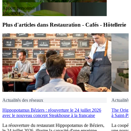
3,9
Apport personnel
100 000 €
Plus d'articles dans Restauration - Cafés - Hôtellerie
Actualités des réseaux
Actualités
Hippopotamus Béziers : réouverture le 24 juillet 2026
The Origin
avec le nouveau concept Steakhouse à la française
à Saint-Pi
La réouverture du restaurant Hippopotamus de Béziers,
La coopéra
le 24 juillet 2026, illustre la capacité d'une enseigne
une nouve