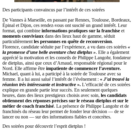
Des participants convaincus par l’intérêt de ces soirées
De Vannes à Marseille, en passant par Rennes, Toulouse, Bordeaux,
Épinal et Dijon, ces rendez-vous ont suscité un grand intérêt. Leur
format, qui combine
informations pratiques sur la franchise
et
moments conviviaux
dans des lieux haut de gamme, séduit
particulièrement
les personnes en quête de reconversion
.
Florence, candidate séduite par l’expérience, a vu dans ces soirées
«
la promesse d’une belle aventure chez dietplus »
. Elle a également
apprécié la motivation et les conseils de Philippe Langohr, fondateur
de dietplus, ainsi que ceux d’Arnaud, responsable régional pour le
Nord. Elle affirme être
impatiente de commencer l’aventure.
Michael, quant à lui, a participé à la soirée de Toulouse avec sa
femme. Il a lui aussi salué l’intérêt de l’événement :
«
J’ai trouvé la
réunion très intéressante et instructive
».
L’efficacité de ces soirées
explique en grande partie leur succès. En seulement quelques
heures, dans des lieux prestigieux choisis avec soin,
les candidats
obtiennent des réponses précises sur le réseau dietplus et sur le
métier de coach franchisé
. La présence de Philippe Langohr et de
franchisés du réseau leur permet de fonder leur décision — de se
lancer ou non — sur des informations fiables et concrètes.
Des soirées pour découvrir l’esprit dietplus !