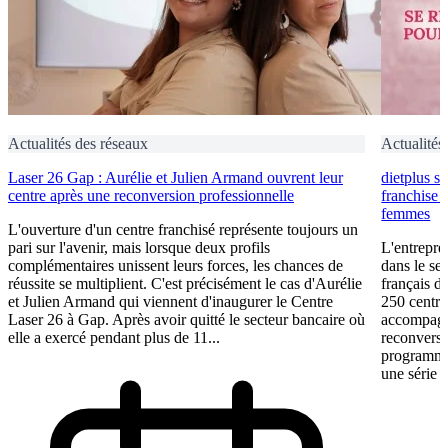
Actualités des réseaux
Actualités
Laser 26 Gap : Aurélie et Julien Armand ouvrent leur
dietplus s
centre après une reconversion professionnelle
franchise 
femmes
L'ouverture d'un centre franchisé représente toujours un
pari sur l'avenir, mais lorsque deux profils
L'entrepre
complémentaires unissent leurs forces, les chances de
dans le sec
réussite se multiplient. C'est précisément le cas d'Aurélie
français d
et Julien Armand qui viennent d'inaugurer le Centre
250 centres
Laser 26 à Gap. Après avoir quitté le secteur bancaire où
accompagne
elle a exercé pendant plus de 11...
reconversi
programme 
une série d