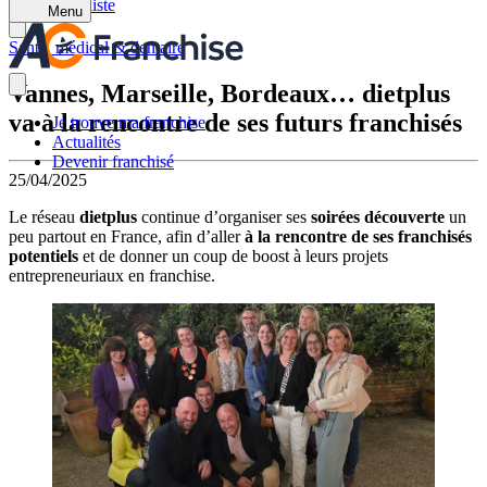
Retour à la liste
Menu
Santé, médical & dentaire
Vannes, Marseille, Bordeaux… dietplus
va à la rencontre de ses futurs franchisés
Je trouve ma franchise
Actualités
Devenir franchisé
25/04/2025
Le réseau
dietplus
continue d’organiser ses
soirées découverte
un
peu partout en France, afin d’aller
à la rencontre de ses franchisés
potentiels
et de donner un coup de boost à leurs projets
entrepreneuriaux en franchise.