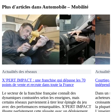
Plus d'articles dans Automobile – Mobilité
Actualités des réseaux
Actualités
X’PERT IMPACT : une franchise qui dépasse les 70
Courtigo : 
points de vente et recrute dans toute la France
indépendan
Le secteur de la franchise française connaît des
Dans un se
dynamiques contrastées selon les enseignes, mais
acheteurs 
certains réseaux parviennent à tirer leur épingle du jeu
croissante
avec des performances remarquables. X'PERT IMPACT
la plupart 
illustre parfaitement cette réussite avec un déploiement
L'enseigne