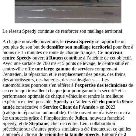
Le réseau Speedy continue de renforcer son maillage territorial
A chaque nouvelle ouverture, le
réseau Speedy
se rapproche un
peu plus de son but de
densifier son maillage territorial
pour être à
moins de 15 minutes de route de chaque français. Ce
nouveau
centre Speedy
ouvert à
Rouen
contribue à l’atteinte de cet objectif.
Avec une surface de 700 m² et 5 ponts de levage, le centre situé en
centre-ville offre
une large gamme de services
comprenant
l’entretien, la réparation et le remplacement des pneus, des freins,
des amortisseurs, des batteries, des essuie-glaces … Les
automobilistes pourront s’en référer à
l’expertise des techniciens
de
ce centre qui travaillent chaque jour pour garantir la sécurité et la
performance optimale de chaque véhicule et rendre la meilleure
expérience client possible.
Speedy
a d’ailleurs été
élu pour la 9ème
année
consécutive
« Service Client de l’Année »
en 2023
(catégorie réparation automobile). Cette ouverture réalisée en mai a
été un succès grâce à l’implication de
Julien
, nouveau franchisé
Speedy, et de
Stéphane
, chef de centre. Leur collaboration
précédente sur d’autres projets similaires a été fructueuse, ce qui les
a amenés à choisir de
rejoindre la famille Speedy
. Entouré de
2