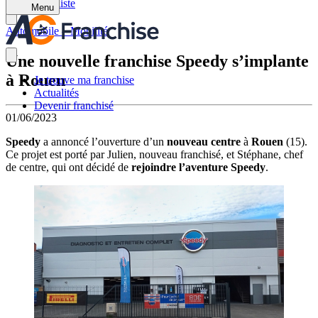
Retour à la liste
Menu
Automobile – Mobilité
Une nouvelle franchise Speedy s’implante
à Rouen
Je trouve ma franchise
Actualités
Devenir franchisé
01/06/2023
Speedy
a annoncé l’ouverture d’un
nouveau centre
à
Rouen
(15).
Ce projet est porté par Julien, nouveau franchisé, et Stéphane, chef
de centre, qui ont décidé de
rejoindre l’aventure Speedy
.