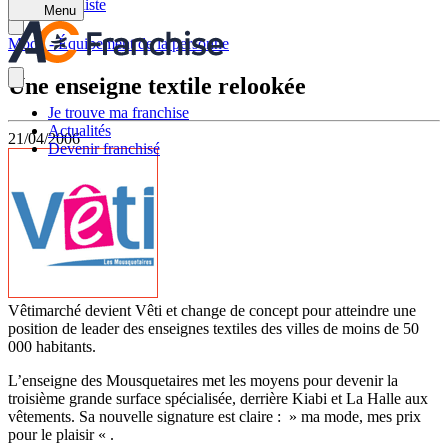
Retour à la liste
Menu
Mode - Équipement de la personne
Une enseigne textile relookée
Je trouve ma franchise
Actualités
21/04/2006
Devenir franchisé
Vêtimarché devient Vêti et change de concept pour atteindre une
position de leader des enseignes textiles des villes de moins de 50
000 habitants.
L’enseigne des Mousquetaires met les moyens pour devenir la
troisième grande surface spécialisée, derrière Kiabi et La Halle aux
vêtements. Sa nouvelle signature est claire : » ma mode, mes prix
pour le plaisir « .