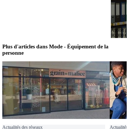
4,1
Apport pe
90 000 €
Plus d'articles dans Mode - Équipement de la
personne
Actualités des réseaux
Actualités