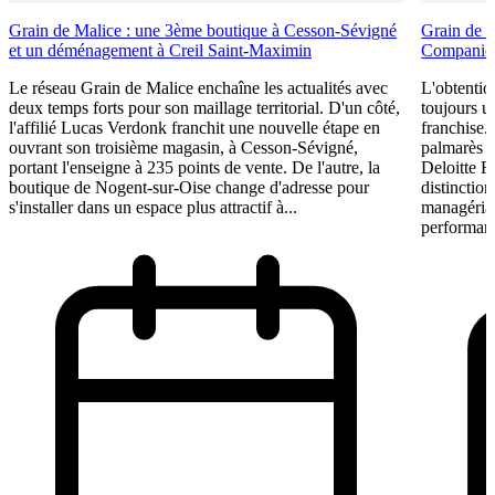
Grain de Malice : une 3ème boutique à Cesson-Sévigné
Grain de 
et un déménagement à Creil Saint-Maximin
Companies
Le réseau Grain de Malice enchaîne les actualités avec
L'obtentio
deux temps forts pour son maillage territorial. D'un côté,
toujours u
l'affilié Lucas Verdonk franchit une nouvelle étape en
franchise.
ouvrant son troisième magasin, à Cesson-Sévigné,
palmarès 
portant l'enseigne à 235 points de vente. De l'autre, la
Deloitte F
boutique de Nogent-sur-Oise change d'adresse pour
distinction
s'installer dans un espace plus attractif à...
managérial
performant