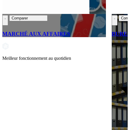
Comparer
Comp
MARCHÉ AUX AFFAIRES
BURE
Clients
Meilleur fonctionnement au quotidien