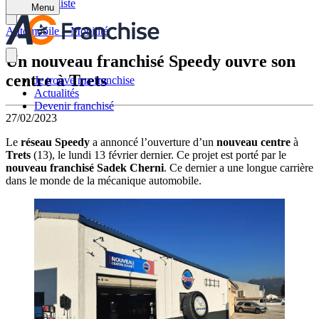
Retour à la liste
Menu
Automobile – Mobilité
Un nouveau franchisé Speedy ouvre son
centre à Trets
Je trouve ma franchise
Actualités
Devenir franchisé
27/02/2023
Le
réseau Speedy
a annoncé l’ouverture d’un
nouveau centre
à
Trets
(13), le lundi 13 février dernier. Ce projet est porté par le
nouveau franchisé Sadek Cherni
. Ce dernier a une longue carrière
dans le monde de la mécanique automobile.