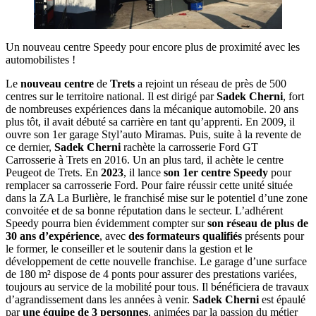
Un nouveau centre Speedy pour encore plus de proximité avec les
automobilistes !
Le
nouveau centre
de
Trets
a rejoint un réseau de près de 500
centres sur le territoire national. Il est dirigé par
Sadek Cherni
, fort
de nombreuses expériences dans la mécanique automobile. 20 ans
plus tôt, il avait débuté sa carrière en tant qu’apprenti. En 2009, il
ouvre son 1er garage Styl’auto Miramas. Puis, suite à la revente de
ce dernier,
Sadek Cherni
rachète la carrosserie Ford GT
Carrosserie à Trets en 2016. Un an plus tard, il achète le centre
Peugeot de Trets. En
2023
, il lance
son 1er centre Speedy
pour
remplacer sa carrosserie Ford. Pour faire réussir cette unité située
dans la ZA La Burlière, le franchisé mise sur le potentiel d’une zone
convoitée et de sa bonne réputation dans le secteur. L’adhérent
Speedy pourra bien évidemment compter sur
son réseau de plus de
30 ans d’expérience
, avec
des formateurs qualifiés
présents pour
le former, le conseiller et le soutenir dans la gestion et le
développement de cette nouvelle franchise. Le garage d’une surface
de 180 m² dispose de 4 ponts pour assurer des prestations variées,
toujours au service de la mobilité pour tous. Il bénéficiera de travaux
d’agrandissement dans les années à venir.
Sadek Cherni
est épaulé
par
une équipe de 3 personnes
, animées par la passion du métier