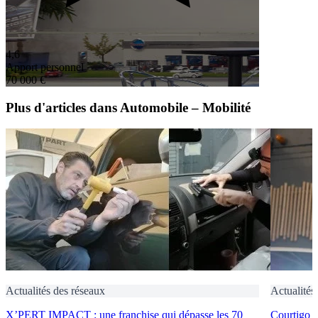
4,6
Apport personnel
70 000 €
Plus d'articles dans Automobile – Mobilité
Actualités des réseaux
Actualités
X’PERT IMPACT : une franchise qui dépasse les 70
Courtigo : 