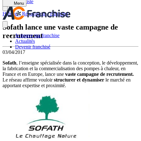
Retour à la liste
Menu
Habitat – Rénovation – Bâtiment
Sofath lance une vaste campagne de
recrutement
Je trouve ma franchise
Actualités
Devenir franchisé
03/04/2017
Sofath
, l’enseigne spécialisée dans la conception, le développement,
la fabrication et la commercialisation des pompes à chaleur, en
France et en Europe, lance une
vaste campagne de recrutement.
Le réseau affirme vouloir
structurer et dynamiser
le marché en
apportant expertise et proximité.