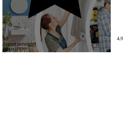
3,9
4,9
Apport personnel
100 000 €