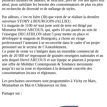
plusieurs dizaines de salariés, se structure, près de 100 ans après leur
aïeul, pour satisfaire les besoins des consommateurs de plus en plus
en recherche de diversité et de mélange de styles.
Par ailleurs, c’est en Isère (38) que vient de se réaliser la dernière
ouverture STORY à BOURGOIN-JALLIEU.
Ce magasin de 1100 m² tout juste sorti de terre est dirigé par
Monsieur Hervé ARCOUS, qui, après 10 ans passés au sein de
l’enseigne DECATHLON (dont 5 pour mettre en place et
développer le magasin de Bourgoin), a choisi un virage
professionnel l’amenant à se reconvertir dans le cadre d’un projet
personnel sur le secteur de l’Ameublement.
Ce point de vente va s’intégrer dans un ensemble commercial de
près de 20 000 m² regroupant de grandes enseignes nationales et au
sein duquel Hervé ARCOUS et son équipe se plairont à proposer
une offre de Mobilier Contemporain & Tendance inexistante
jusqu’ici sur la zone et répondant à la demande concrète des
consommateurs locaux et régionaux.
Les prochaines ouvertures sont programmées à Vichy en Mars,
Montauban en Mai et Châteauroux en Juin.
Partager sur :