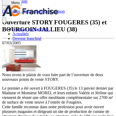
Retour à la liste
Menu
Décoration - Équipement de la maison
Ouverture STORY FOUGERES (35) et
BOURGOIN-JALLIEU (38)
Je trouve ma franchise
Actualités
Devenir franchisé
07/03/2005
Nous avons le plaisir de vous faire part de l’ouverture de deux
nouveaux points de vente STORY.
Le premier a été ouvert à FOUGERES (35) le 13 janvier dernier par
Madame et Monsieur MOREL et leurs enfants Valérie et Jérôme qui
viennent de réunir une offre meublante complémentaire sur 2700 m²
de surface de vente neuve à l’entrée de Fougères.
Cette famille reconnue dans notre profession pour avoir ouvert
plusieurs magasins et dirigeant un site de production de cuisine de