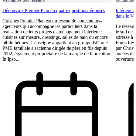
Actualités des réseaux
Actualités
Découvrez Premier Plan en quatre questions/réponses
Intérieurs
dans le Va
Cuisines Premier Plan est un réseau de concepteurs-
agenceurs qui accompagne les particuliers dans la
Le réseau 
réalisation de leurs projets d'aménagement intérieur :
le sud de 
cuisines sur-mesure, dressings, salles de bain ou encore
adresse à O
bibliothèques. L'enseigne appartient au groupe BF, une
Fours Les
PME familiale alsacienne dirigée de père en fils depuis
par Christ
2002, également propriétaire de la marque de fabrication
années d'e
In Ipso...
ouverture 