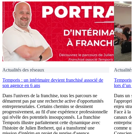
Actualités des réseaux
Actualités
Temporis : un intérimaire devient franchisé associé de
Temporis fo
son agence en 6 ans
lors d’un 
Dans l'univers de la franchise, tous les parcours ne
Dans un se
démarrent pas par une recherche active d'opportunités
l'appropri
entrepreneuriales. Certains chemins se dessinent
enjeu stra
progressivement, au fil d'une expérience professionnelle
Face à la 
qui révèle des potentiels insoupçonnés. La franchise
canaux de 
Temporis illustre parfaitement cette dynamique avec
entreprises
l'histoire de Julien Breheret, qui a transformé une
comme un l
mission d'intérim en projet de reprise d'agence....
Conscient 