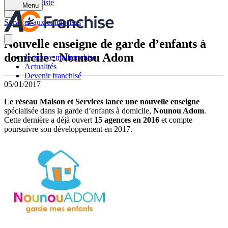
Retour à la liste
Menu
Services aux entreprises
Nouvelle enseigne de garde d’enfants à
domicile : Nounou Adom
Je trouve ma franchise
Actualités
Devenir franchisé
05/01/2017
Le réseau Maison et Services lance une nouvelle enseigne
spécialisée dans la garde d’enfants à domicile,
Nounou Adom
.
Cette dernière a déjà ouvert
15 agences en 2016
et compte
poursuivre son développement en 2017.