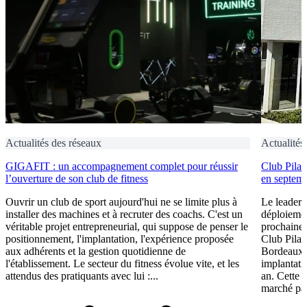
Actualités des réseaux
Actualités
GIGAFIT : un accompagnement complet pour réussir
Club Pilat
l’ouverture de son club de fitness
en septem
Ouvrir un club de sport aujourd'hui ne se limite plus à
Le leader 
installer des machines et à recruter des coachs. C'est un
déploiement
véritable projet entrepreneurial, qui suppose de penser le
prochaine 
positionnement, l'implantation, l'expérience proposée
Club Pilat
aux adhérents et la gestion quotidienne de
Bordeaux 
l'établissement. Le secteur du fitness évolue vite, et les
implantati
attendus des pratiquants avec lui :...
an. Cette 
marché par