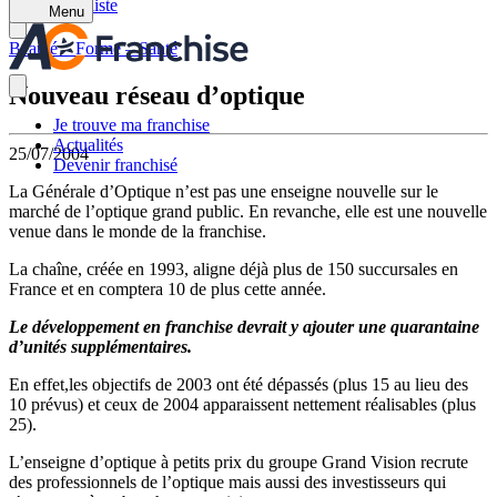
Retour à la liste
Menu
Beauté – Forme – Santé
Nouveau réseau d’optique
Je trouve ma franchise
Actualités
25/07/2004
Devenir franchisé
La Générale d’Optique n’est pas une enseigne nouvelle sur le
marché de l’optique grand public. En revanche, elle est une nouvelle
venue dans le monde de la franchise.
La chaîne, créée en 1993, aligne déjà plus de 150 succursales en
France et en comptera 10 de plus cette année.
Le développement en franchise devrait y ajouter une quarantaine
d’unités supplémentaires.
En effet,les objectifs de 2003 ont été dépassés (plus 15 au lieu des
10 prévus) et ceux de 2004 apparaissent nettement réalisables (plus
25).
L’enseigne d’optique à petits prix du groupe Grand Vision recrute
des professionnels de l’optique mais aussi des investisseurs qui