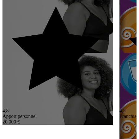
4,8
4,2
Apport personnel
Franchisé
20 000 €