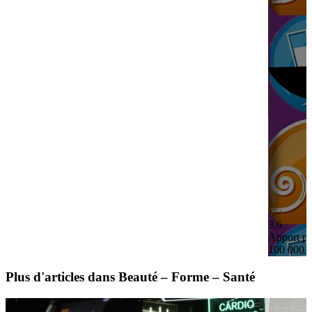
3,6
Apport pe
100 000 
Plus d'articles dans Beauté – Forme – Santé