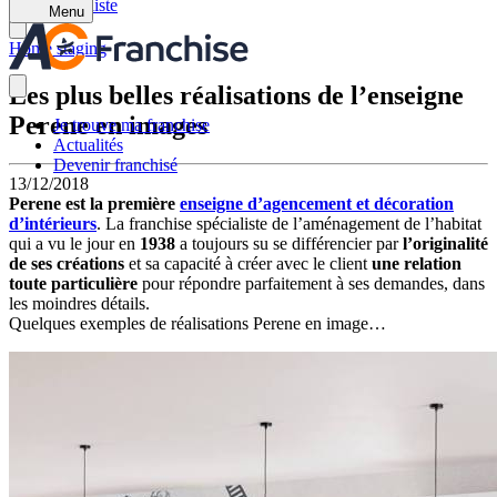
Retour à la liste
Menu
Home staging
Les plus belles réalisations de l’enseigne
Perene en images
Je trouve ma franchise
Actualités
Devenir franchisé
13/12/2018
Perene
est la première
enseigne d’agencement et décoration
d’intérieurs
. La franchise spécialiste de l’aménagement de l’habitat
qui a vu le jour en
1938
a toujours su se différencier par
l’originalité
de ses créations
et sa capacité à créer avec le client
une relation
toute particulière
pour répondre parfaitement à ses demandes, dans
les moindres détails.
Quelques exemples de réalisations Perene en image…