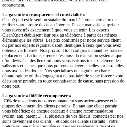
appartement.
La garantie « transparence et convivialité »
CleanXpert est le seul prestataire du marché à vous permettre de
réaliser votre propre devis sur Internet. Pas de mauvaise surprise :
vous savez très exactement à quoi vous en tenir. Les experts
CleanXpert établissent leur prix au téléphone à partir des mêmes
éléments que les vôtres. Les prix confirmés par notre service client
ou par nos experts régionaux sont identiques à ceux que vous avez
obtenus via Internet. Nos prix sont tout compris incluant les frais de
déplacement. La transparence c’est aussi la réalisation systématique
d’un devis-état des lieux où nous vous écrirons très exactement les
salissures et taches que nous pouvons enlever et celles sur lesquelles
nous avons des doutes. Nos spécialistes ont signé une charte
déontologique où ils s’engagent à ne pas faire de vente forcée : votre
décision se prendra en toute connaissance de cause, sans pression de
notre part.
La garantie « fidélité récompensée »
70% de nos clients nous recommandent sans arrière-pensée et la
plupart deviennent des clients parrains. En tant que client parrain,
vous bénéficiez de cheque cadeaux à chaque recommandation
(voisin, ami, parent,..) ; si plusieurs de vos filleuls, contactés par nos
soins deviennent des clients – et donc des clients satisfaits- votre
voiture ou une pièce complète ou tous les revêtements de sol de