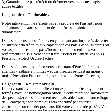
3) Garantie de ne pas rétrécir ou déformer vos moquettes, tapis et
autres textiles
La garantie « effet durable »
Notre intervention ne s’arrête pas à la propreté de l’instant ; nous
souhaitons que votre sentiment de bien être se maintienne
durablement :
Dans sa dimension esthétique, en permettant aux impuretés de rester
en surface afin d’être mieux captées par vos balais dépoussiérants ou
vos aspirateurs et de ne pas s’incruster durablement dans vos
revêtements de sols venant ainsi ternir l’effet brillant de vos sols (
Prestation Protect Usures/Taches),
Dans sa dimension santé en vous permettant d’être à l’abri des
allergies « asthme et rhinites » et des insectes pendant au moins 6
mois ( Prestation Protect allergies et prestation Protect Insectes) .
La garantie « sécurité physique »
L’intervenant à votre domicile est un expert qui a été longuement
formé ( avec une homologation officielle confirmant son savoir-faire
de spécialiste) et est facilement reconnaissable à son uniforme (logo
de Cleanxpert) ; son nom vous sera confirmé par courrier
électronique ou courrier poste aussitôt votre commande passée. Vous
pouvez lui ouvrir sans arrière-pensée votre maison ou votre