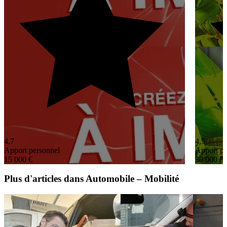
4,7
4,5
Apport personnel
Apport pe
15 000 €
30 000 €
Plus d'articles dans Automobile – Mobilité