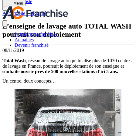
Retour à la liste
Menu
Automobile – Mobilité
L’enseigne de lavage auto TOTAL WASH
poursuit son déploiement
Je trouve ma franchise
Actualités
Devenir franchisé
08/11/2019
Total Wash
, réseau de lavage auto qui totalise plus de 1030 centres
de lavage en France, poursuit le déploiement de son enseigne et
souhaite ouvrir près de 500 nouvelles stations d’ici 5 ans.
Un centre, deux concepts…