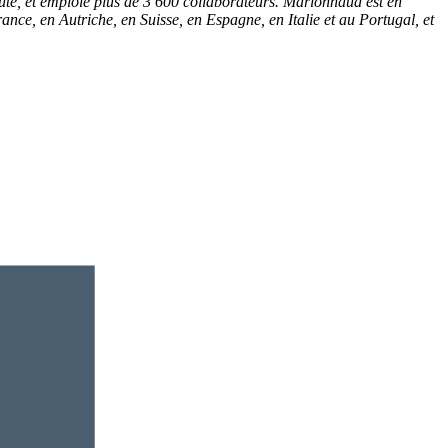
té, et emploie plus de 3 600 collaborateurs. Marionnaud est en
ance, en Autriche, en Suisse, en Espagne, en Italie et au Portugal, et