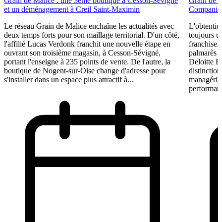
Grain de Malice : une 3ème boutique à Cesson-Sévigné
Grain de 
et un déménagement à Creil Saint-Maximin
Companies
Le réseau Grain de Malice enchaîne les actualités avec
L'obtentio
deux temps forts pour son maillage territorial. D'un côté,
toujours u
l'affilié Lucas Verdonk franchit une nouvelle étape en
franchise.
ouvrant son troisième magasin, à Cesson-Sévigné,
palmarès 
portant l'enseigne à 235 points de vente. De l'autre, la
Deloitte F
boutique de Nogent-sur-Oise change d'adresse pour
distinction
s'installer dans un espace plus attractif à...
managérial
performant