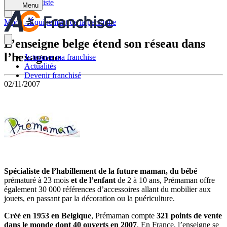
Retour à la liste
Menu
Mode - Équipement de la personne
L’enseigne belge étend son réseau dans
l’hexagone
Je trouve ma franchise
Actualités
Devenir franchisé
02/11/2007
Spécialiste de l’habillement de la future maman, du bébé
prématuré à 23 mois
et de l’enfant
de 2 à 10 ans, Prémaman offre
également 30 000 références d’accessoires allant du mobilier aux
jouets, en passant par la décoration ou la puériculture.
Créé en 1953 en Belgique
, Prémaman compte
321 points de vente
dans le monde dont 40 ouverts en 2007
. En France, l’enseigne se