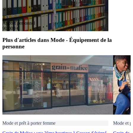
4,1
Apport personnel
90 000 €
Plus d'articles dans Mode - Équipement de la
personne
Mode et prêt à porter femme
Mode et pr