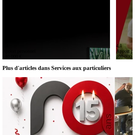
4,4
4,1
Apport personnel
Apport pe
140 000 €
100 000 
Plus d'articles dans Services aux particuliers