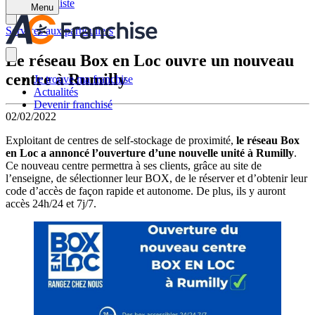
Retour à la liste
Menu
Services aux particuliers
Le réseau Box en Loc ouvre un nouveau
centre à Rumilly
Je trouve ma franchise
Actualités
Devenir franchisé
02/02/2022
Exploitant de centres de self-stockage de proximité,
le réseau Box
en Loc a annoncé l’ouverture d’une nouvelle unité à Rumilly
.
Ce nouveau centre permettra à ses clients, grâce au site de
l’enseigne, de sélectionner leur BOX, de le réserver et d’obtenir leur
code d’accès de façon rapide et autonome. De plus, ils y auront
accès 24h/24 et 7j/7.