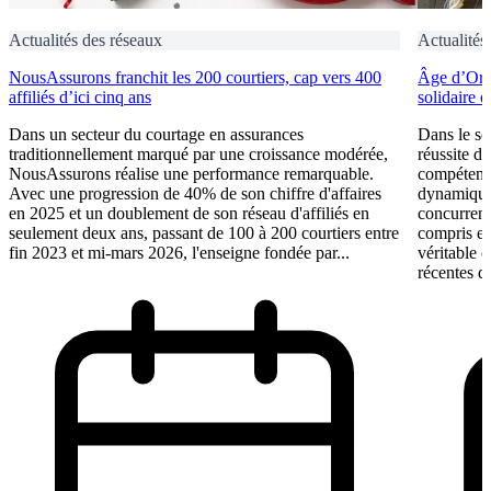
Actualités des réseaux
Actualités
NousAssurons franchit les 200 courtiers, cap vers 400
Âge d’Or S
affiliés d’ici cinq ans
solidaire 
Dans un secteur du courtage en assurances
Dans le se
traditionnellement marqué par une croissance modérée,
réussite d
NousAssurons réalise une performance remarquable.
compétence
Avec une progression de 40% de son chiffre d'affaires
dynamique 
en 2025 et un doublement de son réseau d'affiliés en
concurrent
seulement deux ans, passant de 100 à 200 courtiers entre
compris et 
fin 2023 et mi-mars 2026, l'enseigne fondée par...
véritable 
récentes du