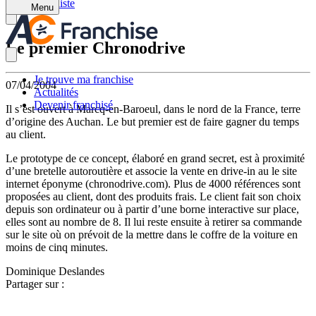
Retour à la liste
Menu
Le premier Chronodrive
Je trouve ma franchise
07/04/2004
Actualités
Devenir franchisé
Il s’est ouvert à Marcq-en-Baroeul, dans le nord de la France, terre
d’origine des Auchan. Le but premier est de faire gagner du temps
au client.
Le prototype de ce concept, élaboré en grand secret, est à proximité
d’une bretelle autoroutière et associe la vente en drive-in au le site
internet éponyme (chronodrive.com). Plus de 4000 références sont
proposées au client, dont des produits frais. Le client fait son choix
depuis son ordinateur ou à partir d’une borne interactive sur place,
elles sont au nombre de 8. Il lui reste ensuite à retirer sa commande
sur le site où on prévoit de la mettre dans le coffre de la voiture en
moins de cinq minutes.
Dominique Deslandes
Partager sur :