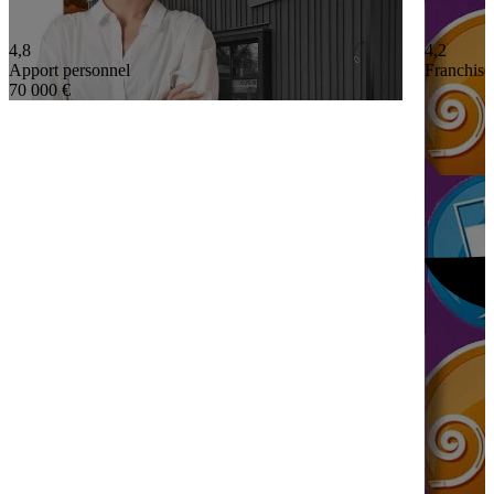
4,8
4,2
Apport personnel
Franchisé
70 000 €