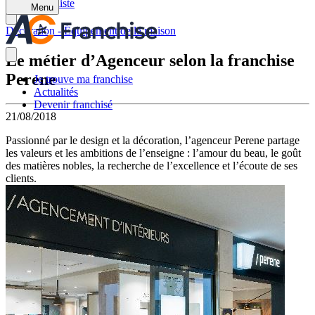
Retour à la liste
Menu
Décoration - Équipement de la maison
Le métier d’Agenceur selon la franchise
Perene
Je trouve ma franchise
Actualités
Devenir franchisé
21/08/2018
Passionné par le design et la décoration, l’agenceur Perene partage
les valeurs et les ambitions de l’enseigne : l’amour du beau, le goût
des matières nobles, la recherche de l’excellence et l’écoute de ses
clients.