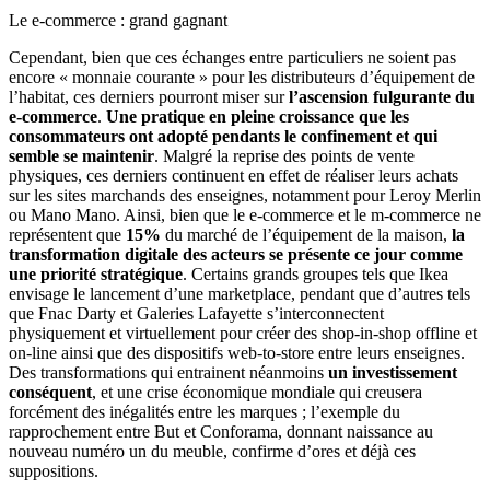
Le e-commerce : grand gagnant
Cependant, bien que ces échanges entre particuliers ne soient pas
encore « monnaie courante » pour les distributeurs d’équipement de
l’habitat, ces derniers pourront miser sur
l’ascension fulgurante du
e-commerce
.
Une pratique en pleine croissance que les
consommateurs ont adopté pendants le confinement et qui
semble se maintenir
. Malgré la reprise des points de vente
physiques, ces derniers continuent en effet de réaliser leurs achats
sur les sites marchands des enseignes, notamment pour Leroy Merlin
ou Mano Mano. Ainsi, bien que le e-commerce et le m-commerce ne
représentent que
15%
du marché de l’équipement de la maison,
la
transformation digitale des acteurs se présente ce jour comme
une priorité stratégique
. Certains grands groupes tels que Ikea
envisage le lancement d’une marketplace, pendant que d’autres tels
que Fnac Darty et Galeries Lafayette s’interconnectent
physiquement et virtuellement pour créer des shop-in-shop offline et
on-line ainsi que des dispositifs web-to-store entre leurs enseignes.
Des transformations qui entrainent néanmoins
un investissement
conséquent
, et une crise économique mondiale qui creusera
forcément des inégalités entre les marques ; l’exemple du
rapprochement entre But et Conforama, donnant naissance au
nouveau numéro un du meuble, confirme d’ores et déjà ces
suppositions.