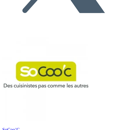
SoCoo’C