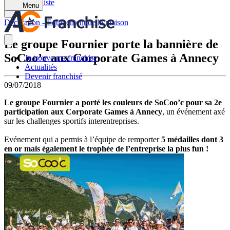
Retour à la liste
Menu
Décoration - Équipement de la maison
Le groupe Fournier porte la bannière de
SoCoo’c aux Corporate Games à Annecy
Je trouve ma franchise
Actualités
Devenir franchisé
09/07/2018
Le groupe Fournier a porté les couleurs de SoCoo’c pour sa 2e
participation aux Corporate Games à Annecy
, un événement axé
sur les challenges sportifs interentreprises.
Evénement qui a permis à l’équipe de remporter
5 médailles dont 3
en or mais également le trophée de l’entreprise la plus fun !