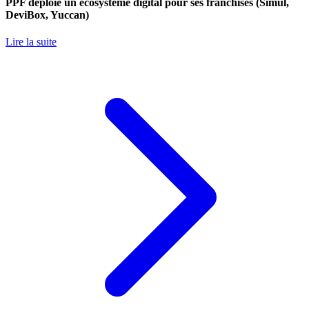
PPF déploie un écosystème digital pour ses franchisés (Simul,
DeviBox, Yuccan)
Lire la suite