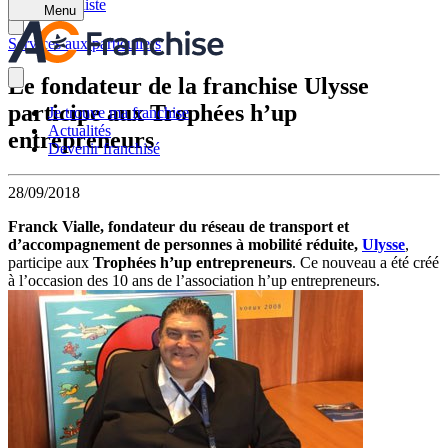
Retour à la liste
Menu
Services aux particuliers
Le fondateur de la franchise Ulysse
participe aux Trophées h’up
Je trouve ma franchise
Actualités
entrepreneurs
Devenir franchisé
28/09/2018
Franck Vialle, fondateur du réseau de transport et
d’accompagnement de personnes à mobilité réduite,
Ulysse
,
participe aux
Trophées h’up entrepreneurs
. Ce nouveau a été créé
à l’occasion des 10 ans de l’association h’up entrepreneurs.