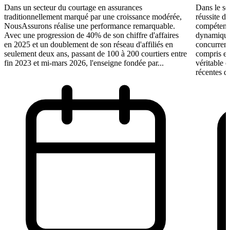
Dans un secteur du courtage en assurances
Dans le se
traditionnellement marqué par une croissance modérée,
réussite d
NousAssurons réalise une performance remarquable.
compétence
Avec une progression de 40% de son chiffre d'affaires
dynamique 
en 2025 et un doublement de son réseau d'affiliés en
concurrent
seulement deux ans, passant de 100 à 200 courtiers entre
compris et 
fin 2023 et mi-mars 2026, l'enseigne fondée par...
véritable 
récentes du