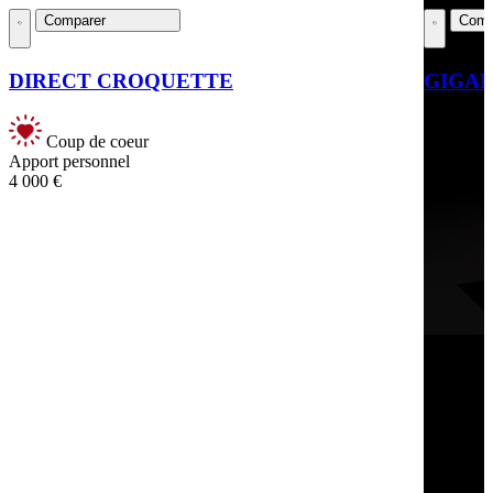
Comparer
Comp
DIRECT CROQUETTE
GIGAF
Clients
Coup de coeur
Apport personnel
4 000 €