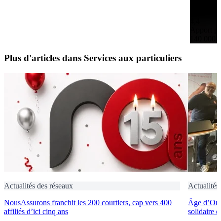
4,4
Apport pe
140 000 
Plus d'articles dans Services aux particuliers
Actualités des réseaux
Actualités
NousAssurons franchit les 200 courtiers, cap vers 400
Âge d’Or S
affiliés d’ici cinq ans
solidaire 