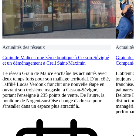
Actualités des réseaux
Actualités
Grain de Malice : une 3ème boutique à Cesson-Sévigné
Grain de 
et un déménagement à Creil Saint-Maximin
Companies
Le réseau Grain de Malice enchaîne les actualités avec
L'obtentio
deux temps forts pour son maillage territorial. D'un côté,
toujours u
l'affilié Lucas Verdonk franchit une nouvelle étape en
franchise.
ouvrant son troisième magasin, à Cesson-Sévigné,
palmarès 
portant l'enseigne à 235 points de vente. De l'autre, la
Deloitte F
boutique de Nogent-sur-Oise change d'adresse pour
distinction
s'installer dans un espace plus attractif à...
managérial
performant