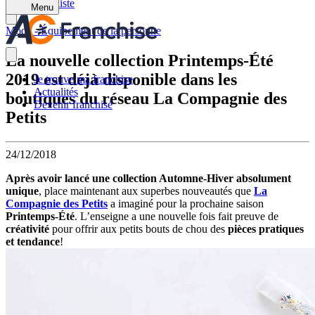
Retour à la liste
Menu
Mode - Équipement de la personne
La nouvelle collection Printemps-Été
2019 est déjà disponible dans les
Je trouve ma franchise
Actualités
boutiques du réseau La Compagnie des
Devenir franchisé
Petits
24/12/2018
Après avoir lancé une collection Automne-Hiver absolument
unique
, place maintenant aux superbes nouveautés que
La
Compagnie des Petits
a imaginé pour la prochaine saison
Printemps-Été
. L’enseigne a une nouvelle fois fait preuve de
créativité
pour offrir aux petits bouts de chou des
pièces pratiques
et tendance
!