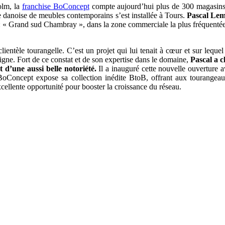
olm, la
franchise BoConcept
compte aujourd’hui plus de 300 magasins i
 danoise de meubles contemporains s’est installée à Tours.
Pascal Lem
 : « Grand sud Chambray », dans la zone commerciale la plus fréquentée
entèle tourangelle. C’est un projet qui lui tenait à cœur et sur lequel 
igne. Fort de ce constat et de son expertise dans le domaine,
Pascal a c
t d’une aussi belle notoriété.
Il a inauguré cette nouvelle ouverture a
e BoConcept expose sa collection inédite BtoB, offrant aux tourange
cellente opportunité pour booster la croissance du réseau.