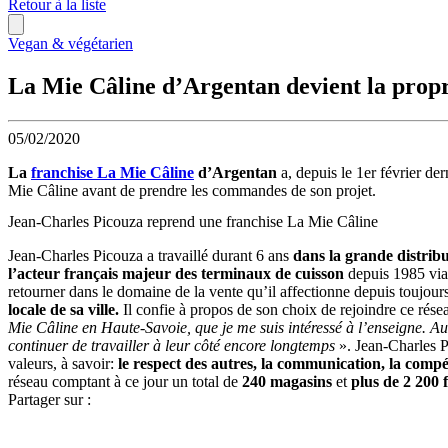
Retour à la liste
Vegan & végétarien
La Mie Câline d’Argentan devient la propr
05/02/2020
La
franchise La Mie Câline
d’Argentan
a, depuis le 1er février de
Mie Câline avant de prendre les commandes de son projet.
Jean-Charles Picouza reprend une franchise La Mie Câline
Jean-Charles Picouza a travaillé durant 6 ans
dans la grande distrib
l’acteur français majeur des terminaux de cuisson
depuis 1985 via 
retourner dans le domaine de la vente qu’il affectionne depuis toujou
locale de sa ville.
Il confie à propos de son choix de rejoindre ce rése
Mie Câline en Haute-Savoie, que je me suis intéressé à l’enseigne. Au 
continuer de travailler à leur côté encore longtemps
». Jean-Charles P
valeurs, à savoir:
le respect des autres, la communication, la compét
réseau comptant à ce jour un total de
240 magasins
et
plus de 2 200 
Partager sur :