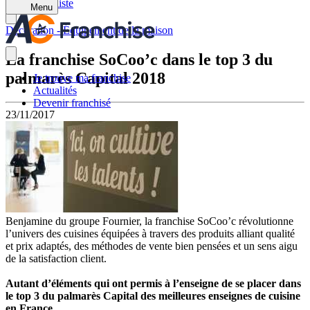
Retour à la liste
Menu
Décoration - Équipement de la maison
La franchise SoCoo’c dans le top 3 du
palmarès Capital 2018
Je trouve ma franchise
Actualités
Devenir franchisé
23/11/2017
Benjamine du groupe Fournier, la franchise SoCoo’c révolutionne
l’univers des cuisines équipées à travers des produits alliant qualité
et prix adaptés, des méthodes de vente bien pensées et un sens aigu
de la satisfaction client.
Autant d’éléments qui ont permis à l’enseigne de se placer dans
le top 3 du palmarès Capital des meilleures enseignes de cuisine
en France.