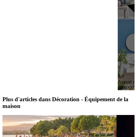
3,9
Apport pe
100 000 
Plus d'articles dans Décoration - Équipement de la
maison