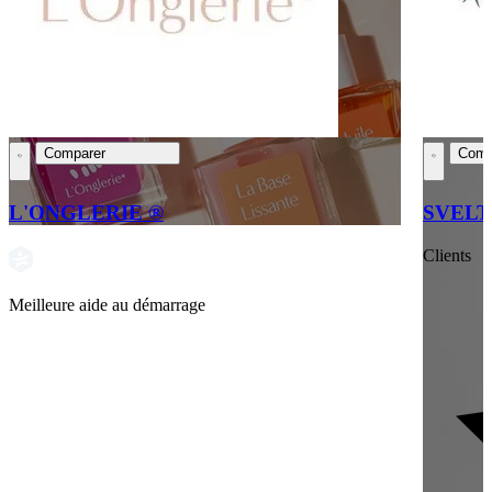
Comparer
Comp
L'ONGLERIE ®
SVEL
Clients
Meilleure aide au démarrage