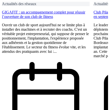
Actualités des réseaux
Actualités
GIGAFIT : un accompagnement complet pour réussir
Club Pilat
l’ouverture de son club de fitness
en septem
Ouvrir un club de sport aujourd'hui ne se limite plus à
Le leader 
installer des machines et à recruter des coachs. C'est un
déploiement
véritable projet entrepreneurial, qui suppose de penser le
prochaine 
positionnement, l'implantation, l'expérience proposée
Club Pilat
aux adhérents et la gestion quotidienne de
Bordeaux 
l'établissement. Le secteur du fitness évolue vite, et les
implantati
attendus des pratiquants avec lui :...
an. Cette 
marché par