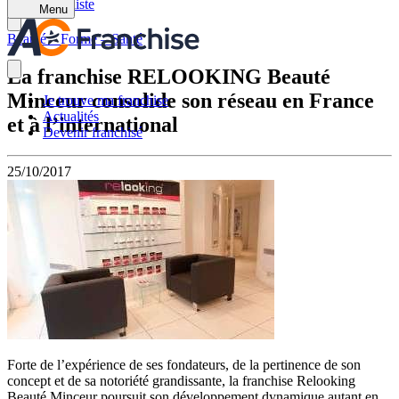
Retour à la liste
Menu
Beauté – Forme – Santé
La franchise RELOOKING Beauté
Minceur consolide son réseau en France
Je trouve ma franchise
Actualités
et à l’international
Devenir franchisé
25/10/2017
Forte de l’expérience de ses fondateurs, de la pertinence de son
concept et de sa notoriété grandissante, la franchise Relooking
Beauté Minceur poursuit son développement dynamique autant en