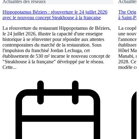
Actualités des réseaux
Actualités
Hippopotamus Béziers : réouverture le 24 juillet 2026
The Origin
avec le nouveau concept Steakhouse à la française
à Saint-Pi
La réouverture du restaurant Hippopotamus de Béziers,
La coopéra
le 24 juillet 2026, illustre la capacité d'une enseigne
une nouve
historique à se réinventer pour répondre aux attentes
l'annonce 
contemporaines du marché de la restauration. Sous
établissem
l'impulsion du franchisé Jordan Lechuga, cet
Hôtel Mana
établissement de 530 m² incarne le nouveau concept de
Manabi, rej
"Steakhouse à la française" développé par le réseau.
2028. Cett
Cette...
modèle coo