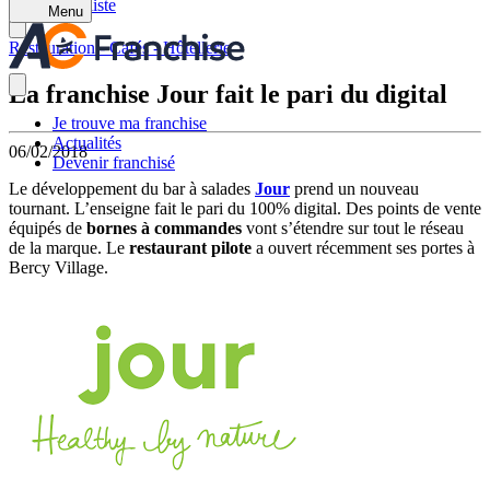
Retour à la liste
Menu
Restauration - Cafés - Hôtellerie
La franchise Jour fait le pari du digital
Je trouve ma franchise
Actualités
06/02/2018
Devenir franchisé
Le développement du bar à salades
Jour
prend un nouveau
tournant. L’enseigne fait le pari du 100% digital. Des points de vente
équipés de
bornes à commandes
vont s’étendre sur tout le réseau
de la marque. Le
restaurant pilote
a ouvert récemment ses portes à
Bercy Village.