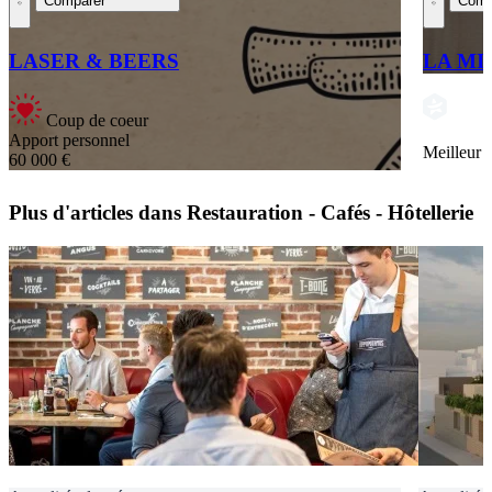
Comparer
Comp
LASER & BEERS
LA MI
Coup de coeur
Apport personnel
Meilleur
60 000 €
Plus d'articles dans Restauration - Cafés - Hôtellerie