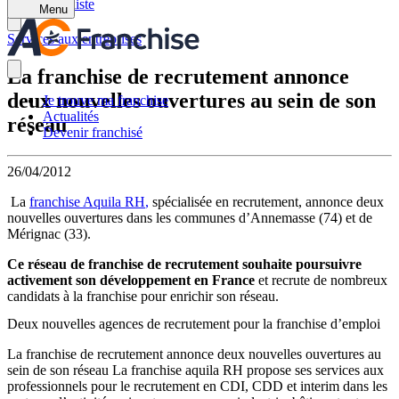
Retour à la liste
Menu
Services aux entreprises
La franchise de recrutement annonce
deux nouvelles ouvertures au sein de son
Je trouve ma franchise
Actualités
réseau
Devenir franchisé
26/04/2012
La
franchise Aquila RH
,
spécialisée en recrutement, annonce deux
nouvelles ouvertures dans les communes d’Annemasse (74) et de
Mérignac (33).
Ce réseau
de franchise de recrutement souhaite poursuivre
activement son développement en France
et recrute de nombreux
candidats à la franchise pour enrichir son réseau.
Deux nouvelles agences de recrutement pour la franchise d’emploi
La franchise de recrutement annonce deux nouvelles ouvertures au
sein de son réseau La franchise aquila RH propose ses services aux
professionnels pour le recrutement en CDI, CDD et interim dans les