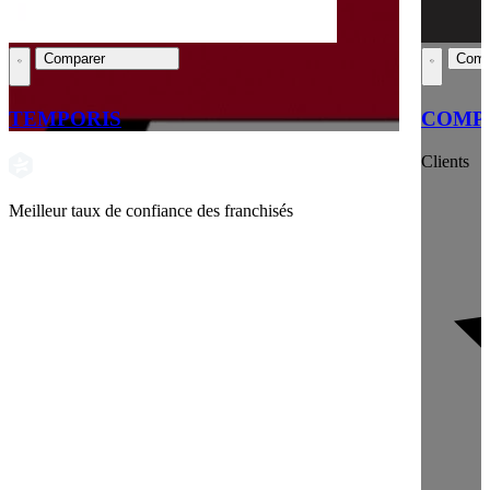
Comparer
Comp
TEMPORIS
COMPT
Clients
Meilleur taux de confiance des franchisés