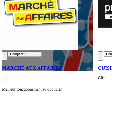
Comparer
Comp
MARCHÉ AUX AFFAIRES
CUISI
Clients
Meilleur fonctionnement au quotidien