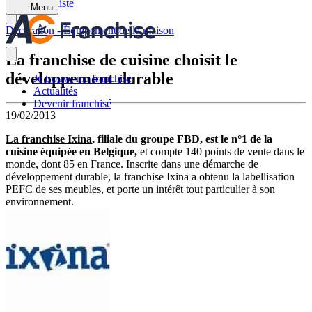
Retour à la liste
Menu
Décoration - Équipement de la maison
La franchise de cuisine choisit le
développement durable
Je trouve ma franchise
Actualités
Devenir franchisé
19/02/2013
La franchise Ixina
, filiale du groupe FBD, est le n°1 de la
cuisine équipée en Belgique,
et compte 140 points de vente dans le
monde, dont 85 en France. Inscrite dans une démarche de
développement durable, la franchise Ixina a obtenu la labellisation
PEFC de ses meubles, et porte un intérêt tout particulier à son
environnement.