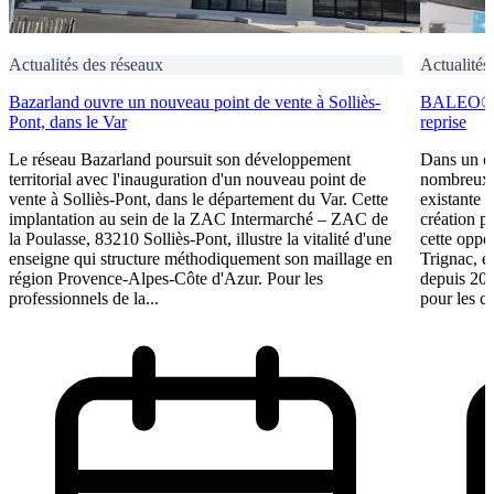
Actualités des réseaux
Actualités
Bazarland ouvre un nouveau point de vente à Solliès-
BALEO® Tr
Pont, dans le Var
reprise
Le réseau Bazarland poursuit son développement
Dans un c
territorial avec l'inauguration d'un nouveau point de
nombreux e
vente à Solliès-Pont, dans le département du Var. Cette
existante 
implantation au sein de la ZAC Intermarché – ZAC de
création p
la Poulasse, 83210 Solliès-Pont, illustre la vitalité d'une
cette oppo
enseigne qui structure méthodiquement son maillage en
Trignac, e
région Provence-Alpes-Côte d'Azur. Pour les
depuis 201
professionnels de la...
pour les ca