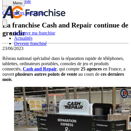
Retour à la liste
Menu
Commerces spécialisés
La franchise Cash and Repair continue de
grandir
Je trouve ma franchise
Actualités
Devenir franchisé
23/06/2023
Réseau national spécialisé dans la réparation rapide de téléphones,
tablettes, ordinateurs portables, consoles de jeu et produits
connectés,
Cash and Repair
, qui compte
25 agences
en France, a
ouvert
plusieurs autres points de vente
au cours de
ces derniers
mois
.