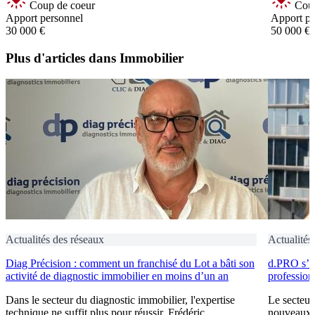
Coup de coeur
Coup
Apport personnel
Apport pe
30 000 €
50 000 €
Plus d'articles dans Immobilier
Actualités des réseaux
Actualités
Diag Précision : comment un franchisé du Lot a bâti son
d.PRO s’i
activité de diagnostic immobilier en moins d’un an
profession
Dans le secteur du diagnostic immobilier, l'expertise
Le secteur
technique ne suffit plus pour réussir. Frédéric
nouveaux e