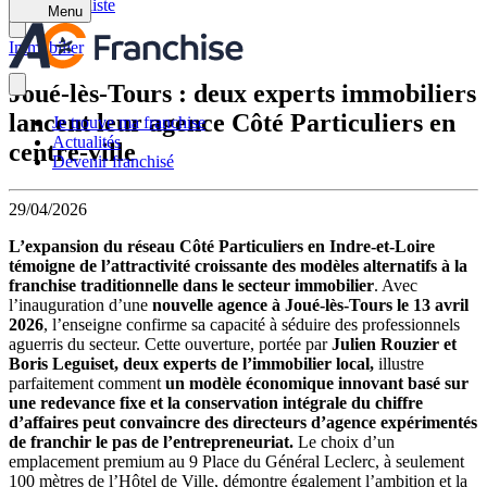
Retour à la liste
Menu
Immobilier
Joué-lès-Tours : deux experts immobiliers
lancent leur agence Côté Particuliers en
Je trouve ma franchise
Actualités
centre-ville
Devenir franchisé
29/04/2026
L’expansion du réseau Côté Particuliers en Indre-et-Loire
témoigne de l’attractivité croissante des modèles alternatifs à la
franchise traditionnelle dans le secteur immobilier
. Avec
l’inauguration d’une
nouvelle agence à Joué-lès-Tours le 13 avril
2026
, l’enseigne confirme sa capacité à séduire des professionnels
aguerris du secteur. Cette ouverture, portée par
Julien Rouzier et
Boris Leguiset, deux experts de l’immobilier local,
illustre
parfaitement comment
un modèle économique innovant basé sur
une redevance fixe et la conservation intégrale du chiffre
d’affaires peut convaincre des directeurs d’agence expérimentés
de franchir le pas de l’entrepreneuriat.
Le choix d’un
emplacement premium au 9 Place du Général Leclerc, à seulement
100 mètres de l’Hôtel de Ville, démontre également l’ambition et la