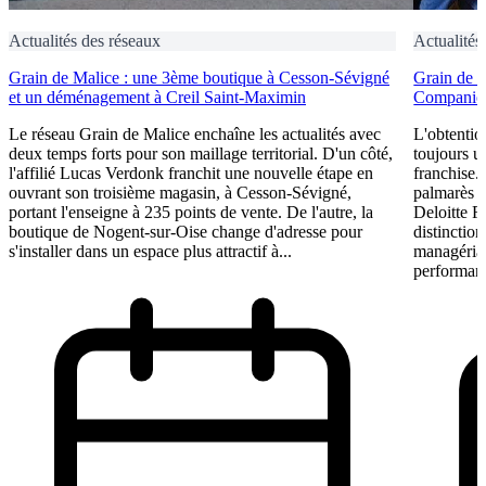
Actualités des réseaux
Actualités
Grain de Malice : une 3ème boutique à Cesson-Sévigné
Grain de 
et un déménagement à Creil Saint-Maximin
Companies
Le réseau Grain de Malice enchaîne les actualités avec
L'obtentio
deux temps forts pour son maillage territorial. D'un côté,
toujours u
l'affilié Lucas Verdonk franchit une nouvelle étape en
franchise.
ouvrant son troisième magasin, à Cesson-Sévigné,
palmarès 
portant l'enseigne à 235 points de vente. De l'autre, la
Deloitte F
boutique de Nogent-sur-Oise change d'adresse pour
distinction
s'installer dans un espace plus attractif à...
managérial
performant