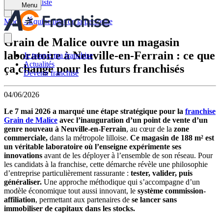
Retour à la liste
Menu
Mode - Équipement de la personne
Grain de Malice ouvre un magasin
laboratoire à Neuville-en-Ferrain : ce que
Je trouve ma franchise
Actualités
ça change pour les futurs franchisés
Devenir franchisé
04/06/2026
Le 7 mai 2026 a marqué une étape stratégique pour la
franchise
Grain de Malice
avec l’inauguration d’un point de vente d’un
genre nouveau à Neuville-en-Ferrain
, au cœur de la
zone
commerciale,
dans la métropole lilloise.
Ce magasin de 188 m² est
un véritable laboratoire où l’enseigne expérimente ses
innovations
avant de les déployer à l’ensemble de son réseau. Pour
les candidats à la franchise, cette démarche révèle une philosophie
d’entreprise particulièrement rassurante :
tester, valider, puis
généraliser.
Une approche méthodique qui s’accompagne d’un
modèle économique tout aussi innovant, le
système commission-
affiliation
, permettant aux partenaires de
se lancer sans
immobiliser de capitaux dans les stocks.