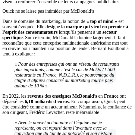
visent à renforcer l’ensemble de leurs campagnes publicitaires.
Quick ne se laisse pas intimider par McDonald’s
Dans le domaine du marketing, la notion de
« top of mind »
est
souvent évoquée. Elle désigne
la marque qui vient en premier à
l’esprit des consommateurs
lorsqu’ils pensent à un
secteur
spécifique
. Sur ce terrain, McDonald’s domine largement. Il faut
reconnaître que cette entreprise multinationale américaine met tout
en œuvre pour maintenir sa position de leader. Bernard Boutboul a
tenu à expliquer :
« Pour des entreprises qui ont un réseau de restaurants
plus importants, comme c’est le cas de McDo (1 500
restaurants en France, N.D.L.R.), le pourcentage du
chiffre d’affaires consacré au marketing tourne plus
autour de 10 % ».
En 2022, les
revenus
des
enseignes McDonald’s
en
France
ont
dépassé les
6,18 milliards d’euros
. En comparaison, Quick peut
être considéré comme un acteur mineur. Néanmoins, la confiance de
son dirigeant, Frédéric Levacher, reste inébranlable :
« Avec le nouvel actionnaire et l’équipe que je
représente, on est reparti dans l’aventure avec la
conviction que du fait de sa notoriété et son histoire