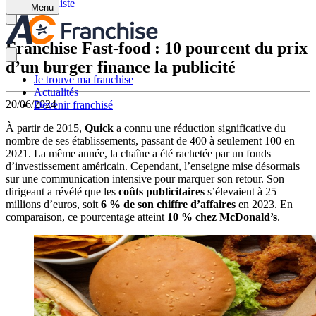
Retour à la liste
Menu
Franchise Fast-food : 10 pourcent du prix
d’un burger finance la publicité
Je trouve ma franchise
Actualités
20/06/2024
Devenir franchisé
À partir de 2015,
Quick
a connu une réduction significative du
nombre de ses établissements, passant de 400 à seulement 100 en
2021. La même année, la chaîne a été rachetée par un fonds
d’investissement américain. Cependant, l’enseigne mise désormais
sur une communication intensive pour marquer son retour. Son
dirigeant a révélé que les
coûts publicitaires
s’élevaient à 25
millions d’euros, soit
6 % de son chiffre d’affaires
en 2023. En
comparaison, ce pourcentage atteint
10 % chez McDonald’s
.