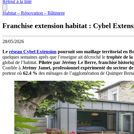
Retour à la liste
Habitat – Rénovation – Bâtiment
Franchise extension habitat : Cybel Exten
28/05/2026
Le
réseau Cybel Extension
poursuit son maillage territorial en 
quelques semaines après que l’enseigne ait décroché le
trophée de la
global de l’habitat.
Pilotée par Jérémy Le Berre, franchisé historiq
Confiée à
Jérémy Jamet, professionnel expérimenté du secteur de l
porteur où
62.4 %
des ménages de l’agglomération de Quimper Bretagne