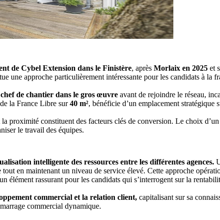
ent de Cybel Extension dans le Finistère
, après
Morlaix en 2025
et 
itue une approche particulièrement intéressante pour les candidats à la f
chef de chantier dans le gros œuvre
avant de rejoindre le réseau, in
 de la France Libre sur
40 m²
, bénéficie d’un emplacement stratégique 
t la proximité constituent des facteurs clés de conversion. Le choix d’u
aniser le travail des équipes.
alisation intelligente des ressources entre les différentes agences.
U
re tout en maintenant un niveau de service élevé. Cette approche opérat
 un élément rassurant pour les candidats qui s’interrogent sur la rentabil
loppement commercial et la relation client,
capitalisant sur sa connais
démarrage commercial dynamique.