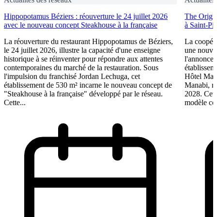
Hippopotamus Béziers : réouverture le 24 juillet 2026
The Origin
avec le nouveau concept Steakhouse à la française
à Saint-Pi
La réouverture du restaurant Hippopotamus de Béziers,
La coopéra
le 24 juillet 2026, illustre la capacité d'une enseigne
une nouve
historique à se réinventer pour répondre aux attentes
l'annonce 
contemporaines du marché de la restauration. Sous
établissem
l'impulsion du franchisé Jordan Lechuga, cet
Hôtel Mana
établissement de 530 m² incarne le nouveau concept de
Manabi, rej
"Steakhouse à la française" développé par le réseau.
2028. Cett
Cette...
modèle coo