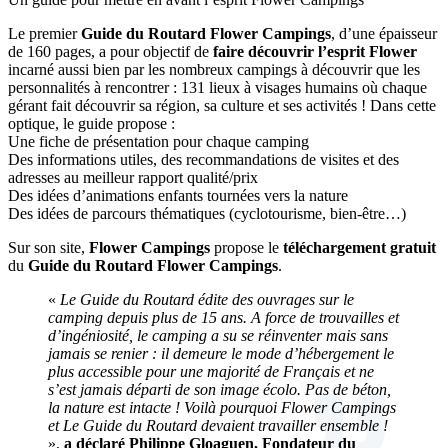
Le premier
Guide du Routard Flower Campings
, d’une épaisseur
de 160 pages, a pour objectif de
faire découvrir l’esprit Flower
incarné aussi bien par les nombreux campings à découvrir que les
personnalités à rencontrer : 131 lieux à visages humains où chaque
gérant fait découvrir sa région, sa culture et ses activités ! Dans cette
optique, le guide propose :
Une fiche de présentation pour chaque camping
Des informations utiles, des recommandations de visites et des
adresses au meilleur rapport qualité/prix
Des idées d’animations enfants tournées vers la nature
Des idées de parcours thématiques (cyclotourisme, bien-être…)
Sur son site,
Flower Campings
propose le
téléchargement gratuit
du
Guide du Routard Flower Campings
.
«
Le Guide du Routard édite des ouvrages sur le
camping depuis plus de 15 ans. A force de trouvailles et
d’ingéniosité, le camping a su se réinventer mais sans
jamais se renier : il demeure le mode d’hébergement le
plus accessible pour une majorité de Français et ne
s’est jamais départi de son image écolo. Pas de béton,
la nature est intacte ! Voilà pourquoi Flower Campings
et Le Guide du Routard devaient travailler ensemble !
»,
a déclaré Philippe Gloaguen, Fondateur du