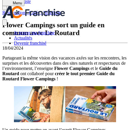
Retour à la liste
Menu
Restauration - Cafés - Hôtellerie
Flower Campings sort un guide en
commun avec Le Routard
Je trouve ma franchise
Actualités
Devenir franchisé
18/04/2024
Partageant la même vision des vacances axées sur les rencontres, les
surprises et les découvertes dans des sites naturels et respectueux de
l’environnement, l’enseigne
Flower Campings
et le
Guide du
Routard
ont collaboré pour
créer le tout premier Guide du
Routard Flower Campings
!
Un guide pour mettre en avant l’esprit Flower Campings