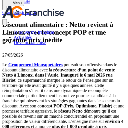
Retour à la liste
Menu
Grande distribution
Discount alimentaire : Netto revient à
Limoux avec le concept POP et une
Je trouve ma franchise
Actualités
garantie prix inédite
Devenir franchisé
27/05/2026
Le
Groupement Mousquetaires
poursuit son offensive dans le
discount alimentaire avec la
réouverture d’un point de vente
Netto à Limoux, dans l’Aude. Inauguré le 6 mai 2026 rue
Blériot
, ce supermarché marque le retour de l’enseigne sur un
territoire qu’elle avait quitté il y a quelques années. Cette
réimplantation s’inscrit dans une dynamique de reconquête
commerciale particulièrement instructive pour les candidats à la
franchise qui observent les stratégies gagnantes dans le secteur du
discount. Avec son
concept POP (Prix, Optimisme, Plaisir)
et une
promesse tarifaire agressive, le
réseau Netto
démontre qu’il est
possible de revenir sur un marché concurrentiel en proposant une
proposition de valeur différenciante. L’enseigne mise sur
environ 4
000 références
et annonce
plus de 1 000 produits à prix