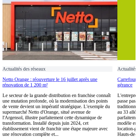
Actualités des réseaux
Actualités
Netto Orange : réouverture le 16 juillet après une
Carrefour 
rénovation de 1 200 m²
gérance
Le secteur de la grande distribution en franchise connaît
L'entrepre
une mutation profonde, où la modernisation des points
passe pas 
de vente devient un impératif stratégique. L'exemple du
traditionn
supermarché Netto d'Orange, situé avenue de
au 33 allé
l'Argensol, illustre parfaitement cette dynamique de
parfaiteme
transformation. Installé depuis juin 2024, cet
modèle en
établissement vient de franchir une étape majeure avec
location-g
une rénovation complète et...
Hauts-de-Se