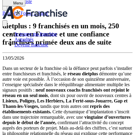
Retour à la liste
Menu
Beauté – Forme – Santé
dietplus : 9 franchisés en un mois, 250
centres en France et une confiance
Je trouve ma franchise
Actualités
franchisés primée deux ans de suite
Devenir franchisé
13/05/2026
Dans un secteur de la franchise où la défiance peut parfois s’installer
entre franchiseurs et franchisés, le
réseau dietplus
démontre qu’une
autre voie est possible. À l’occasion de son quinzième anniversaire,
l’enseigne spécialisée dans le rééquilibrage alimentaire multiplie les
signaux positifs :
neuf nouveaux coachs franchisés ont rejoint le
réseau en un seul mois
, dont six pour ouvrir de nouveaux centres à
Lisieux, Poligny, Les Herbiers, La Ferté-sous-Jouarre, Gap et
Thaon-les-Vosges,
tandis que trois autres ont
repris des
établissements existants.
Cette dynamique d’implantation s’inscrit
dans une trajectoire remarquable, avec une
vingtaine d’ouvertures
depuis le début de l’année,
confirmant l’attractivité du concept
auprès des porteurs de projet. Mais au-delà des chiffres, c’est surtout
la philosophie relationnelle du réseau qui explique cette performance