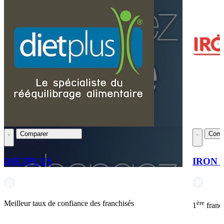
Comparer
Comp
DIETPLUS
IRON 
Meilleur taux de confiance des franchisés
ère
1
franc