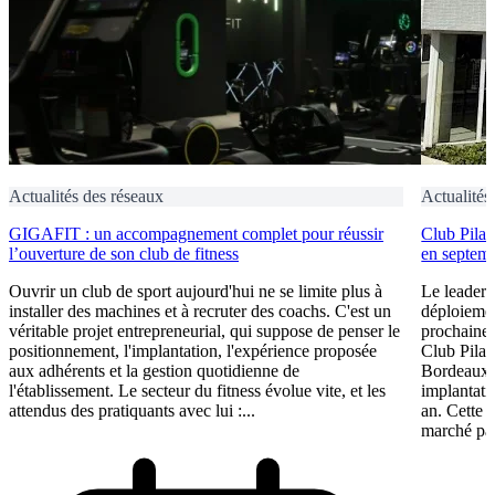
Actualités des réseaux
Actualités
GIGAFIT : un accompagnement complet pour réussir
Club Pilat
l’ouverture de son club de fitness
en septem
Ouvrir un club de sport aujourd'hui ne se limite plus à
Le leader 
installer des machines et à recruter des coachs. C'est un
déploiement
véritable projet entrepreneurial, qui suppose de penser le
prochaine 
positionnement, l'implantation, l'expérience proposée
Club Pilat
aux adhérents et la gestion quotidienne de
Bordeaux 
l'établissement. Le secteur du fitness évolue vite, et les
implantati
attendus des pratiquants avec lui :...
an. Cette 
marché par