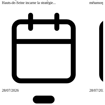
Hauts-de-Seine incarne la stratégie...
métamorph
28/07/2026
28/07/202