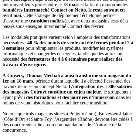
ont rouvert leurs portes entre le
18 mars
et la fin du mois
sous les
bannières Intermarché Contact ou Netto, le reste suivant en
avril-mai
. Cette stratégie de déploiement échelonné permet
d’assurer une
transition maîtrisé
e, avec deux magasins tests déjà
passés sous enseigne Intermarché Contact dès février.
Les modalités pratiques varient selon l’ampleur des transformations
nécessaires :
40 % des points de vente ont été fermés pendant 2 à
3 semaines
pour réimplanter les produits, modifier les systèmes
informatiques et changer les enseignes, tandis que les autres ont
nécessité des
fermetures de 4 à 6 semaines pour réaliser des
travaux d’envergure.
À Cuisery, Thomas Mechali a ainsi transformé son magasin du
1er au 18 mars
, période durant laquelle il a effectué l’essentiel des
travaux de mise au concept Netto.
L’intégration des 1 300 salariés
des magasins Colruyt constitue un enjeu majeur
, le groupement
ayant prévu
des formations et des journées d’immersion
dans les
points de vente historiques pour faciliter cette transition.
Notons que trois magasins situés à Poligny (Jura), Brazey-en-Plaine
(Côte-d’Or) et Sainte-Foy-l’Argentière (Rhône) devront être cédés à
des concurrents suite aux recommandations de l’Autorité de la
concurrence.