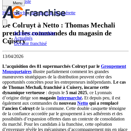
Retour à la liste
Menu
Hypermarché, supermarché & supérette
De Colruyt à Netto : Thomas Mechali
prend les commandes du magasin de
Je trouve ma franchise
Actualités
Cuisery
Devenir franchisé
13/04/2026
L’acquisition des 81 supermarchés Colruyt par le
Groupement
Mousquetaires
illustre parfaitement comment les grandes
manœuvres stratégiques de la distribution peuvent créer des
opportunités concrètes pour les entrepreneurs indépendants.
Le cas
de Thomas Mechali, franchisé à Cuisery, incarne cette
dynamique vertueuse
: depuis le
5 mai 2025
, ce Lyonnais
d’origine dirige son
magasin
Intermarché
.
Et depuis peu, il est
également aux commandes du
nouveau
Netto
qui a remplacé
l’ancien Colruyt
de la commune. Cette double casquette témoigne
de la confiance accordée par le groupement à ses adhérents et des
possibilités d’expansion offertes dans un contexte de consolidation
du marché. Pour les candidats à la franchise, cette opération
d’envergure révèle les mécanismes d’accompagnement mis en place