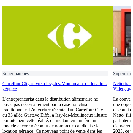
Supermarchés
Supermar
Carrefour City ouvre à Issy-les-Moulineaux en location-
Netto tran
gérance
Villeneuve
L'entrepreneuriat dans la distribution alimentaire ne
La convers
passe pas nécessairement par la case franchise
une opport
traditionnelle. L'ouverture récente d'un Carrefour City
discount e
au 33 allée Gustave Eiffel à Issy-les-Moulineaux illustre
Netto, fil
parfaitement cette réalité, en mettant en lumière un
parfaiteme
modèle encore méconnu de nombreux candidats : la
d'envergur
location-gérance. Ce nouveau point de vente dans les
2023, ce p