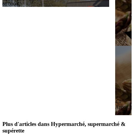
60 000 €
4,0
Apport pe
100 000 
Plus d'articles dans Hypermarché, supermarché &
supérette