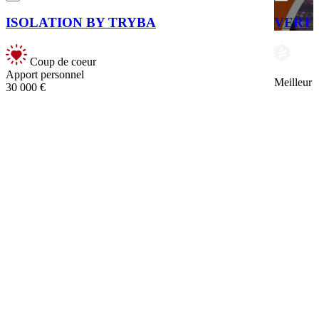
ISOLATION BY TRYBA
VERT
Coup de coeur
Apport personnel
Meilleur
30 000 €