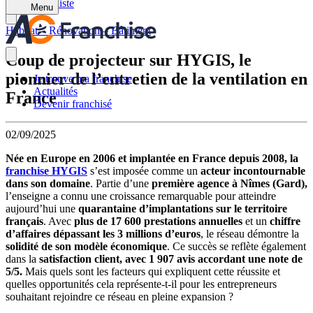
Retour à la liste
Menu
Habitat – Rénovation – Bâtiment
Coup de projecteur sur HYGIS, le
pionnier de l’entretien de la ventilation en
Je trouve ma franchise
Actualités
France
Devenir franchisé
02/09/2025
Née en Europe en 2006 et implantée en France depuis 2008, la
franchise HYGIS
s’est imposée comme un
acteur incontournable
dans son domaine
. Partie d’une
première agence à Nîmes (Gard),
l’enseigne a connu une croissance remarquable pour atteindre
aujourd’hui une
quarantaine d’implantations sur le territoire
français
. Avec
plus de 17 600 prestations annuelles
et un
chiffre
d’affaires dépassant les 3 millions d’euros
, le réseau démontre la
solidité de son modèle économique
. Ce succès se reflète également
dans la
satisfaction client, avec 1 907 avis accordant une note de
5/5.
Mais quels sont les facteurs qui expliquent cette réussite et
quelles opportunités cela représente-t-il pour les entrepreneurs
souhaitant rejoindre ce réseau en pleine expansion ?