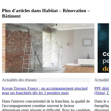
Plus d'articles dans Habitat – Rénovation –
Bâtiment
Actualités des réseaux
Actualités
Kovan Travaux France : un accompagnement structuré
PPF déploi
pour ses franchisés dès les 3 premiers mois
(Simul, D
Dans l'univers concurrentiel de la franchise, la qualité de
Dans le se
l'accompagnement constitue souvent le facteur
énergétiqu
déterminant entre réussite et difficulté. Pour les candidats
désormais 