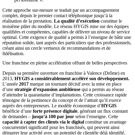
Cette approche sur-mesure se traduit par un accompagnement
complet, depuis le premier contact téléphonique jusqu’à la
réalisation de la prestation.
La qualité d’exécution
constitue le
troisième pilier du modèle. Le réseau HYGIS mise sur des équipes
qualifiées et compétentes, capables de délivrer un niveau de service
optimal. Cette exigence de qualité a permis à l’enseigne de bâtir une
réputation solide, tant auprès des particuliers que des professionnels,
créant ainsi un cercle vertueux de recommandations et de
fidélisation.
Une franchise en pleine accélération offrant de belles perspectives
Depuis sa première ouverture en franchise à Valence (Drôme) en
2013,
HYGIS
a considérablement accéléré son développement.
L’année
2017
marque un tournant décisif avec la mise en place
d’une
stratégie d’expansion ambitieuse
qui a permis au réseau
d’atteindre la quarantaine d’implantations. Cette croissance rapide
témoigne de la pertinence du concept et de l’attrait qu’il exerce
auprès des entrepreneurs. Le modèle économique d’
HYGIS
bénéficie d’une
forte présence digitale
, générant un flux constant
de demandes –
jusqu’à 100 par jour
selon l’enseigne. Cette
capacité à capter des clients via le digital
constitue un avantage
concurrentiel significatif pour les franchisés, qui peuvent ainsi
démarrer leur activité avec un potentiel de clientèle déjà identifié.