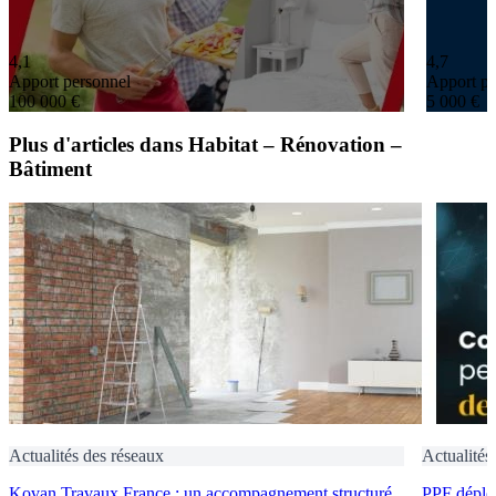
4,1
4,7
Apport personnel
Apport pe
100 000 €
5 000 €
Plus d'articles dans Habitat – Rénovation –
Bâtiment
Actualités des réseaux
Actualités
Kovan Travaux France : un accompagnement structuré
PPF déploi