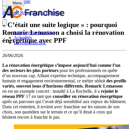
Retour à la liste
Menu
Habitat – Rénovation – Bâtiment
« C’était une suite logique » : pourquoi
Romaric Lemasson a choisi la rénovation
Je trouve ma franchise
Actualités
énergétique avec PPF
Devenir franchisé
26/06/2026
La rénovation énergétique s’impose aujourd’hui comme l’un
des secteurs les plus porteurs
pour les professionnels en quête
d’un nouveau cap. Alliant expertise technique, accompagnement
humain et engagement environnemental, ce métier séduit
des profils
variés, souvent issus d’horizons différents. Romaric Lemasson
en est un exemple concret : installé à La Rochelle, il a
rejoint le
réseau PPF
17 en tant que
conseiller en rénovation énergétique
après un parcours qui l’avait déjà sensibilisé aux enjeux du bâtiment.
Dans cet entretien, il revient avec franchise sur les raisons de son
choix, son quotidien sur le terrain et ce qu’il dirait à ceux qui
hésitent encore à franchir le pas.