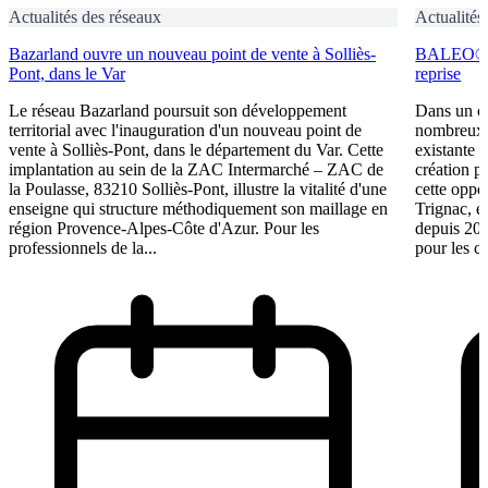
Actualités des réseaux
Actualités
Bazarland ouvre un nouveau point de vente à Solliès-
BALEO® Tr
Pont, dans le Var
reprise
Le réseau Bazarland poursuit son développement
Dans un c
territorial avec l'inauguration d'un nouveau point de
nombreux e
vente à Solliès-Pont, dans le département du Var. Cette
existante 
implantation au sein de la ZAC Intermarché – ZAC de
création p
la Poulasse, 83210 Solliès-Pont, illustre la vitalité d'une
cette oppo
enseigne qui structure méthodiquement son maillage en
Trignac, e
région Provence-Alpes-Côte d'Azur. Pour les
depuis 201
professionnels de la...
pour les ca