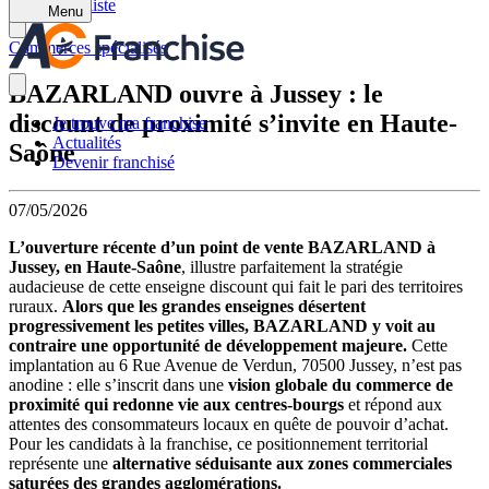
Retour à la liste
Menu
Commerces spécialisés
BAZARLAND ouvre à Jussey : le
discount de proximité s’invite en Haute-
Je trouve ma franchise
Actualités
Saône
Devenir franchisé
07/05/2026
L’ouverture récente d’un point de vente BAZARLAND à
Jussey, en Haute-Saône
, illustre parfaitement la stratégie
audacieuse de cette enseigne discount qui fait le pari des territoires
ruraux.
Alors que les grandes enseignes désertent
progressivement les petites villes, BAZARLAND y voit au
contraire une opportunité de développement majeure.
Cette
implantation au 6 Rue Avenue de Verdun, 70500 Jussey, n’est pas
anodine : elle s’inscrit dans une
vision globale du commerce de
proximité qui redonne vie aux centres-bourgs
et répond aux
attentes des consommateurs locaux en quête de pouvoir d’achat.
Pour les candidats à la franchise, ce positionnement territorial
représente une
alternative séduisante aux zones commerciales
saturées des grandes agglomérations.