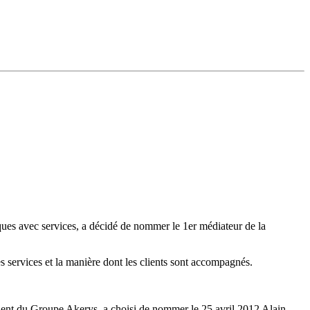
iques avec services,
a décidé de nommer le 1er médiateur de la
ses services et la manière dont les clients sont accompagnés.
ident du Groupe Akerys, a choisi de nommer le 25 avril 2012 Alain