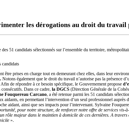
menter les dérogations au droit du travail 
e des 51 candidats sélectionnés sur l’ensemble du territoire, métropolitai
s candidats
t être prises en charge tout en demeurant chez elles, dans leur environn
.
Notons également que le droit du travail n’autorise pas la présence d’u
s. Afin de répondre à ce besoin spécifique, le Gouvernement propose
d’
s consécutifs. Dans ce cadre,
la DGCS
(Direction Générale de la Cohési
ine Fouquereau Carcano
, a été retenue parmi les 51 candidats sélecti
t aux aidants, en permettant l’intervention d’un seul professionnel auprès
oche aidant, ainsi que ses impacts pour l’intervenant. Sylvaine Fouquere
ortunité, pour notre structure, de renforcer notre offre de services vi
n rôle majeur dans le maintien à domicile de ces dernières. A travers c
micile
».