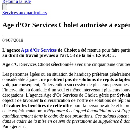
Retour à la liste
Services aux particuliers
Age d’Or Services Cholet autorisée à expéri
04/07/2019
L’agence
Age d’Or Services
de Cholet
a été retenue pour faire parti
au droit du travail prévues à l’art. 53 de la loi « ESSOC ».
Age d’Or Services Cholet sélectionnée avec une cinquantaine d’autre
Les personnes âgées ou en situation de handicap préfèrent généralemen
considérable à jouer,
ne profitent pas de solutions de répits adaptés
voit, par conséquent, l’intervention successive de plusieurs personne
l’intervention à domicile d’un seul et même intervenant plusieurs jour
dérogations. L’agence Age d’Or Services de Cholet, gérée par
Sylva
objectif de favoriser la diversification de l’offre de solutions de répi
d’évaluer les bénéfices de cette offre
pour la personne aidée et le pr
cette expérimentation: «
Répondre à cet appel à candidatures est l’opp
quotidiennement dans le cadre de nos prestations. Ces aidants jouent u
dans le cadre de la mise en oeuvre de prestations de suppléance à do
Partager sur :