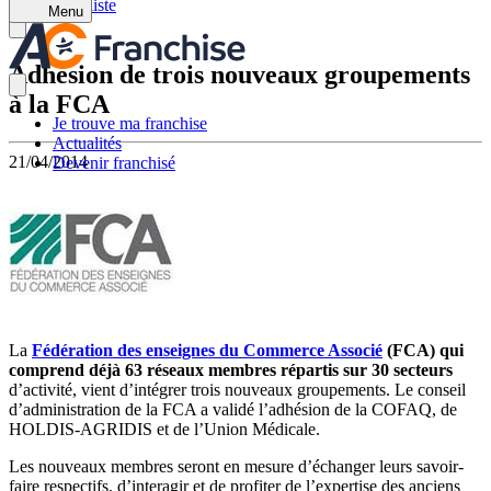
Retour à la liste
Menu
Adhésion de trois nouveaux groupements
à la FCA
Je trouve ma franchise
Actualités
21/04/2014
Devenir franchisé
La
Fédération des enseignes du Commerce Associé
(FCA) qui
comprend déjà 63 réseaux membres répartis sur 30 secteurs
d’activité, vient d’intégrer trois nouveaux groupements. Le conseil
d’administration de la FCA a validé l’adhésion de la COFAQ, de
HOLDIS-AGRIDIS et de l’Union Médicale.
Les nouveaux membres seront en mesure d’échanger leurs savoir-
faire respectifs, d’interagir et de profiter de l’expertise des anciens