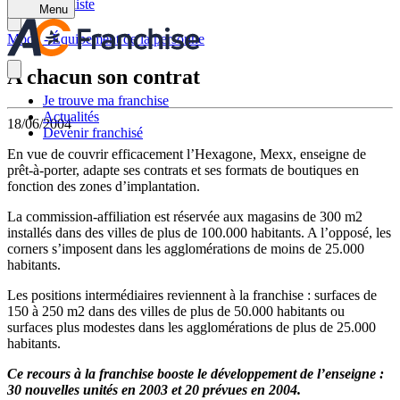
Retour à la liste
Menu
Mode - Équipement de la personne
A chacun son contrat
Je trouve ma franchise
Actualités
18/06/2004
Devenir franchisé
En vue de couvrir efficacement l’Hexagone, Mexx, enseigne de
prêt-à-porter, adapte ses contrats et ses formats de boutiques en
fonction des zones d’implantation.
La commission-affiliation est réservée aux magasins de 300 m2
installés dans des villes de plus de 100.000 habitants. A l’opposé, les
corners s’imposent dans les agglomérations de moins de 25.000
habitants.
Les positions intermédiaires reviennent à la franchise : surfaces de
150 à 250 m2 dans des villes de plus de 50.000 habitants ou
surfaces plus modestes dans les agglomérations de plus de 25.000
habitants.
Ce recours à la franchise booste le développement de l’enseigne :
30 nouvelles unités en 2003 et 20 prévues en 2004.