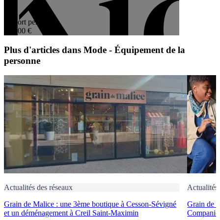
4,4
Apport personnel
40 000 €
Plus d'articles dans Mode - Équipement de la
personne
Actualités des réseaux
Actualités
Grain de Malice : une 3ème boutique à Cesson-Sévigné
Grain de 
et un déménagement à Creil Saint-Maximin
Companies