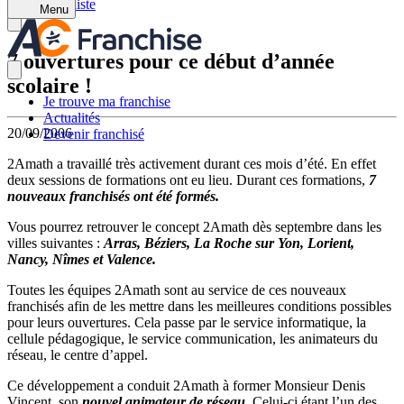
Retour à la liste
Menu
7 ouvertures pour ce début d’année
scolaire !
Je trouve ma franchise
Actualités
20/09/2006
Devenir franchisé
2Amath a travaillé très activement durant ces mois d’été. En effet
deux sessions de formations ont eu lieu. Durant ces formations,
7
nouveaux franchisés ont été formés.
Vous pourrez retrouver le concept 2Amath dès septembre dans les
villes suivantes :
Arras, Béziers, La Roche sur Yon, Lorient,
Nancy, Nîmes et Valence.
Toutes les équipes 2Amath sont au service de ces nouveaux
franchisés afin de les mettre dans les meilleures conditions possibles
pour leurs ouvertures. Cela passe par le service informatique, la
cellule pédagogique, le service communication, les animateurs du
réseau, le centre d’appel.
Ce développement a conduit 2Amath à former Monsieur Denis
Vincent, son
nouvel animateur de réseau
. Celui-ci étant l’un des