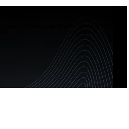
r mariages et cérémonies, lingerie, vêtements de sport et sportswear