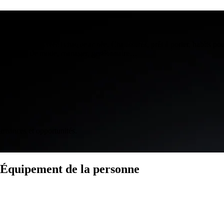
e la personne
 concepts se créent chaque année. Chaussures, prêt à porter, habits pou
 soyez férus de mode, manager, gestionnaire…
ormances et opportunités.
- Équipement de la personne